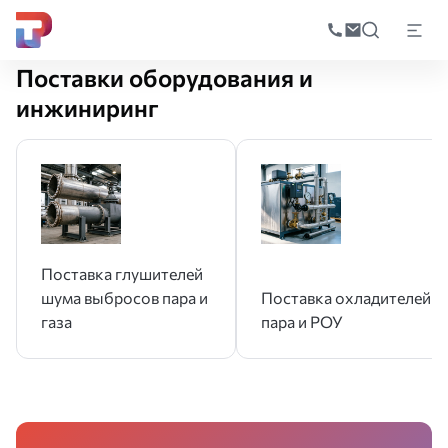
Поиск
по
Главная
Производство
Поставки оборудования и инжиниринг
катал
Поставки оборудования и
инжиниринг
Поставка глушителей
шума выбросов пара и
Поставка охладителей
газа
пара и РОУ