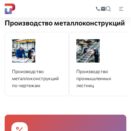
Поиск
по
Главная
Производство
Производство металлоконструкций
катал
Производство металлоконструкций
Производство
Производство
металлоконструкций
промышленных
по чертежам
лестниц