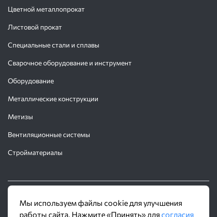
Цветной металлопрокат
Листовой прокат
Специальные стали и сплавы
Сварочное оборудование и инструмент
Хабаровск
Оборудование
7(499)110 47-45
msk@truboproduct.ru
Металлические конструкции
Хабаровск
Метизы
7(499)110 47-45
msk@truboproduct.ru
Вентиляционные системы
Хабаровск
Стройматериалы
7(499)110 47-45
msk@truboproduct.ru
Хабаровск
7(499)110 47-45
msk@truboproduct.ru
© 2016 - 2026 Производственное объединение «Трубное
Мы используем файлы cookie для улучшения
Хабаровск
Решение»
работы сайта. Нажмите «Принять» для
согласия