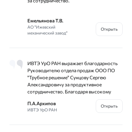
за сотрудничество.
Емельянова Т.В.
АО "Ижевский
Открыть
механический завод"
ИВТЭ УрО РАН выражает благодарность
Руководителю отдела продаж ООО ПО
"Трубное решение" Сунцову Сергею
Александровичу за продуктивное
сотрудничество. Благодаря высокому
уровню профессионализма вашей
П.А.Архипов
компании нам удаётся оперативно
Открыть
ИВТЭ УрО РАН
выполнять очень важные задачи. Будем
рады дальнейшему сотрудничеству и
желаем больших успехов вашему делу.