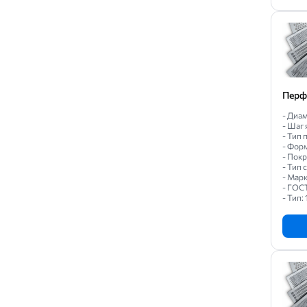
Перф
- Диам
- Шаг 
- Тип 
- Форм
- Пок
- Тип
- Марк
- ГОС
- Тип: 