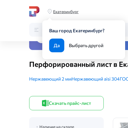
Главная
Каталог
Листовой прокат
Перфорированный 
Екатеринбург
Каталог
Поиск по каталогу
Ваш город Екатеринбург?
Все виды металлопрока
Да
Выбрать другой
Перфорированный лист в Ек
Нержавеющий 2 мм
Нержавеющий aisi 304
ГОС
Скачать прайс-лист
Наличие на складе