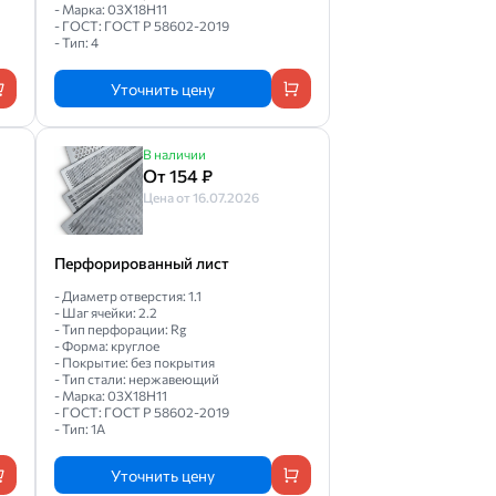
- Марка: 03Х18Н11
- ГОСТ: ГОСТ Р 58602-2019
- Тип: 4
Уточнить цену
В наличии
От 154 ₽
Цена от 16.07.2026
Перфорированный лист
- Диаметр отверстия: 1.1
- Шаг ячейки: 2.2
- Тип перфорации: Rg
- Форма: круглое
- Покрытие: без покрытия
- Тип стали: нержавеющий
- Марка: 03Х18Н11
- ГОСТ: ГОСТ Р 58602-2019
- Тип: 1A
Уточнить цену