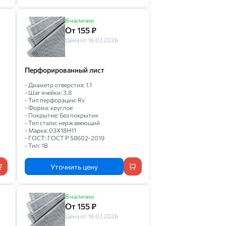
В наличии
От 155 ₽
Цена от 16.07.2026
Перфорированный лист
- Диаметр отверстия: 1.1
- Шаг ячейки: 3.8
- Тип перфорации: Rv
- Форма: круглое
- Покрытие: без покрытия
- Тип стали: нержавеющий
- Марка: 03Х18Н11
- ГОСТ: ГОСТ Р 58602-2019
- Тип: 1B
Уточнить цену
В наличии
От 155 ₽
Цена от 16.07.2026