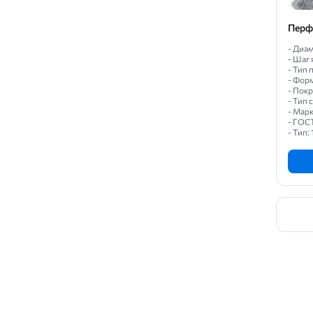
Перф
- Диам
- Шаг 
- Тип 
- Форм
- Пок
- Тип
- Марк
- ГОС
- Тип: 