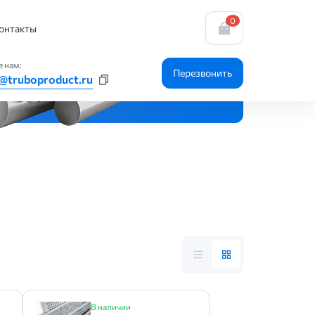
0
онтакты
 нам:
Перезвонить
@truboproduct.ru
В наличии