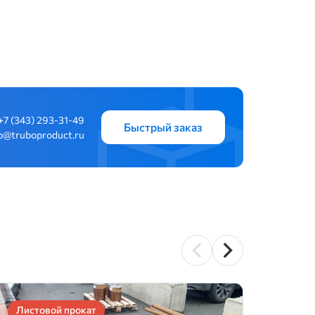
+7 (343) 293-31-49
Быстрый заказ
b@truboproduct.ru
Листовой прокат
Перф