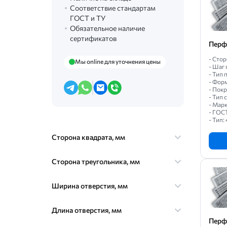
Соответствие стандартам
ГОСТ и ТУ
Обязательное наличие
сертификатов
Перф
- Стор
Мы online для уточнения цены
- Шаг 
- Тип
- Фор
- Пок
- Тип
- Марк
- ГОС
- Тип: 
Сторона квадрата, мм
Сторона треугольника, мм
Ширина отверстия, мм
Длина отверстия, мм
Перф