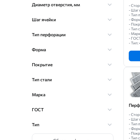
Диаметр отверстия, мм
- Стор
- Шаг 
- Тип
Шаг ячейки
- Фор
- Пок
- Тип
- Марк
Тип перфорации
- ГОС
- Тип: 
Форма
Покрытие
Тип стали
Марка
Перф
ГОСТ
- Стор
- Шаг 
- Тип
Тип
- Фор
- Пок
- Тип