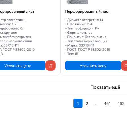
орированный лист
Перфорированный лист
етр отверстия: 1.1
- Диаметр отверстия: 1.1
ячейки: 7.6
- Шаг ячейки: 11.4
перфорации: Rv
- Тип перфорации: Rv
а: круглое
- Форма: круглое
рытие: без покрытия
- Покрытие: без покрытия
 стали: нержавеющий
- Тип стали: нержавеющий
а: 03Х18Н11
- Марка: 03Х18Н11
Т: ГОСТ Р 58602-2019
- ГОСТ: ГОСТ Р 58602-2019
1B
- Тип: 1B
Уточнить цену
Уточнить цену
Показать ещё
1
2
...
461
462