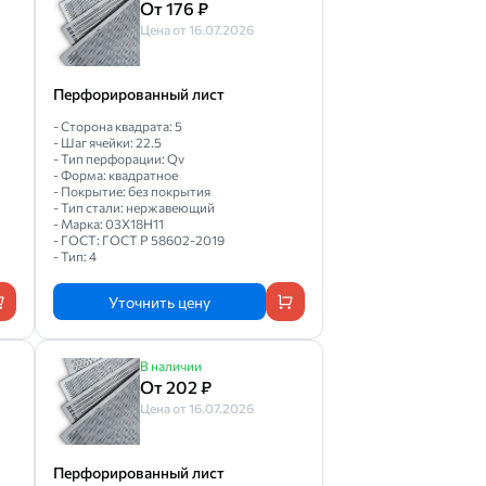
От 176 ₽
Цена от 16.07.2026
Перфорированный лист
- Сторона квадрата: 5
- Шаг ячейки: 22.5
- Тип перфорации: Qv
- Форма: квадратное
- Покрытие: без покрытия
- Тип стали: нержавеющий
- Марка: 03Х18Н11
- ГОСТ: ГОСТ Р 58602-2019
- Тип: 4
Уточнить цену
В наличии
От 202 ₽
Цена от 16.07.2026
Перфорированный лист