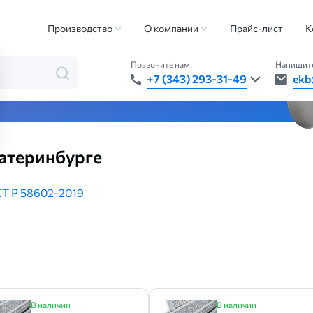
лист
Производство
О компании
Прайс-лист
К
Позвоните нам:
Напишите
+7 (343) 293-31-49
ekb
та — быстро, точно, везде
атеринбурге
Т Р 58602-2019
В наличии
В наличии