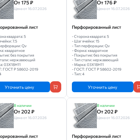
От 175 ₽
От 176 ₽
Цена от 16.07.2026
Цена от 16.07.2026
орированный лист
Перфорированный лист
она квадрата: 5
- Сторона квадрата: 5
ячейки: 7.5
- Шаг ячейки: 15
 перфорации: Qv
- Тип перфорации: Qv
ма: квадратное
- Форма: квадратное
рытие: без покрытия
- Покрытие: без покрытия
 стали: нержавеющий
- Тип стали: нержавеющий
а: 03Х18Н11
- Марка: 03Х18Н11
Т: ГОСТ Р 58602-2019
- ГОСТ: ГОСТ Р 58602-2019
4
- Тип: 4
Уточнить цену
Уточнить цену
В наличии
В наличии
От 202 ₽
От 202 ₽
Цена от 16.07.2026
Цена от 16.07.2026
орированный лист
Перфорированный лист