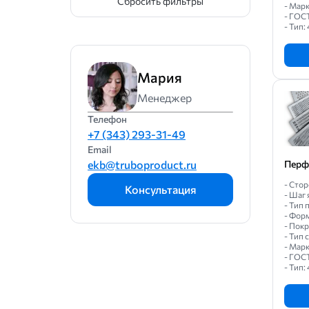
Сбросить фильтры
- Марк
- ГОС
- Тип: 
Мария
Менеджер
Телефон
+7 (343) 293-31-49
Email
ekb@truboproduct.ru
Перф
- Стор
Консультация
- Шаг 
- Тип
- Фор
- Пок
- Тип
- Марк
- ГОС
- Тип: 