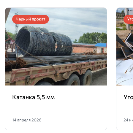
Черный прокат
Уг
Катанка 5,5 мм
Уг
14 апреля 2026
24 и