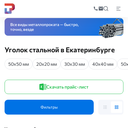
Поиск
по
Главная
Каталог
Черный прокат
Фасонный прокат
Уголок стальной
катал
Все виды металлопроката — быстро,
точно, везде
Уголок стальной в Екатеринбурге
50х50 мм
20х20 мм
30х30 мм
40х40 мм
50
Скачать прайс-лист
Фильтры