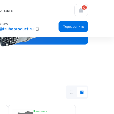
0
онтакты
 нам:
Перезвонить
@truboproduct.ru
В наличии