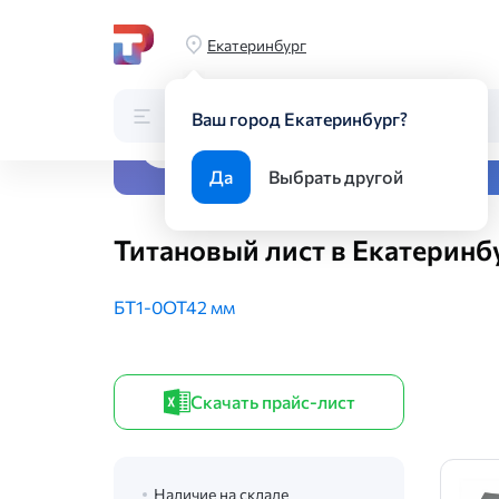
Главная
Каталог
Листовой прокат
Листы из цветных 
Екатеринбург
Каталог
Поиск по каталогу
Ваш город Екатеринбург?
Все виды металлопрока
Да
Выбрать другой
Титановый лист в Екатеринб
БТ1-0
ОТ4
2 мм
Скачать прайс-лист
Наличие на складе