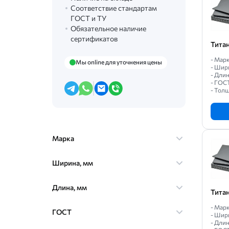
Соответствие стандартам
ГОСТ и ТУ
Обязательное наличие
сертификатов
Тита
- Марк
Мы online для уточнения цены
- Шир
- Длин
- ГОС
- Толщ
Марка
Ширина, мм
Длина, мм
Тита
- Марк
ГОСТ
- Шир
- Длин