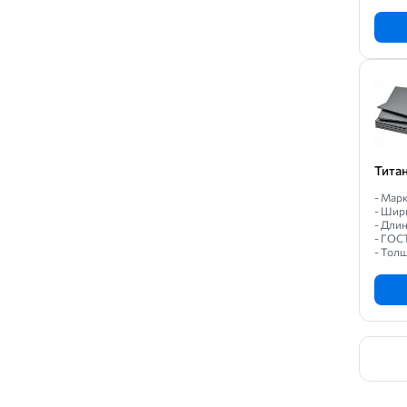
Тита
- Марк
- Шир
- Длин
- ГОС
- Толщ