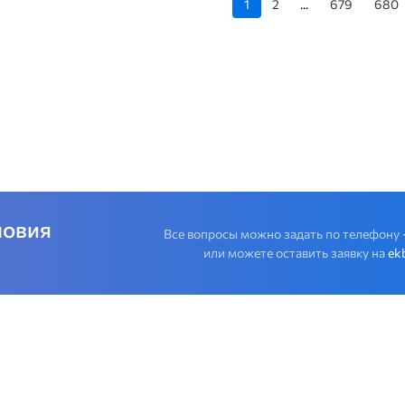
1
2
...
679
680
ловия
Все вопросы можно задать по телефону
или можете оставить заявку на
ek