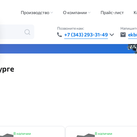
металлов
Титановый лист
Производство
О компании
Прайс-лист
К
Позвоните нам:
Напишите
+7 (343) 293-31-49
ekb
та — быстро, точно, везде
урге
В наличии
В наличии