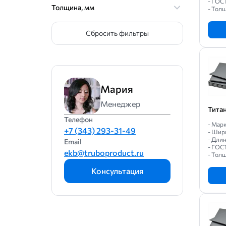
- ГОС
Толщина, мм
- Толщ
Сбросить фильтры
Мария
Менеджер
Тита
Телефон
- Марк
+7 (343) 293-31-49
- Шир
- Дли
Email
- ГОС
ekb@truboproduct.ru
- Толщ
Консультация