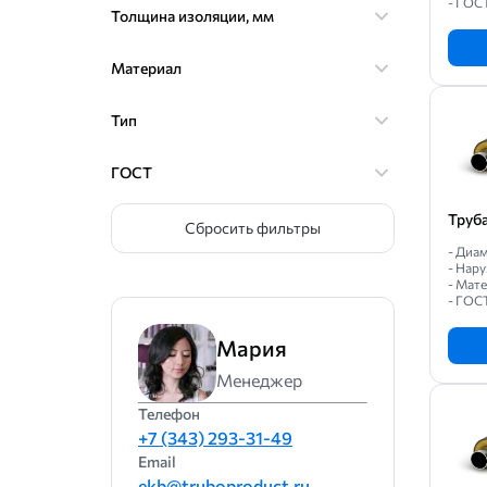
- ГОС
Толщина изоляции, мм
Материал
Тип
ГОСТ
Труб
Сбросить фильтры
- Диам
- Нару
- Мат
- ГОС
Мария
Менеджер
Телефон
+7 (343) 293-31-49
Email
ekb@truboproduct.ru