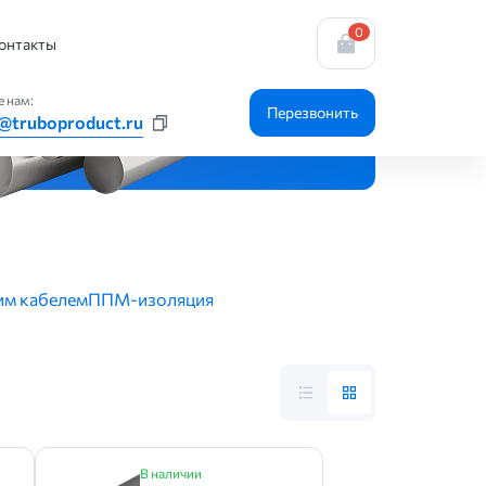
0
онтакты
 нам:
Перезвонить
@truboproduct.ru
им кабелем
ППМ-изоляция
В наличии