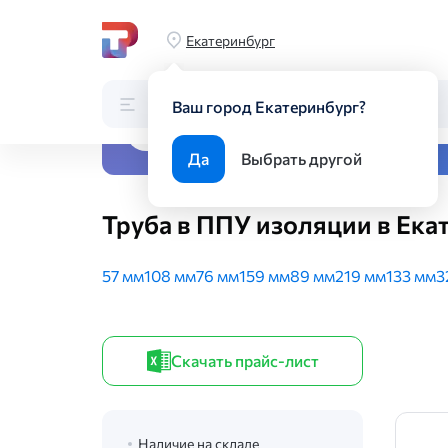
Главная
Каталог
Трубный прокат
Трубы в изоляции
Тр
Екатеринбург
Каталог
Поиск по каталогу
Ваш город Екатеринбург?
Все виды металлопрока
Да
Выбрать другой
Труба в ППУ изоляции в Ека
57 мм
108 мм
76 мм
159 мм
89 мм
219 мм
133 мм
3
Скачать прайс-лист
Наличие на складе