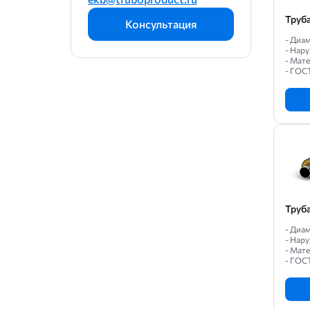
Труб
Консультация
- Диам
- Нару
- Мате
- ГОС
Труб
- Диам
- Нару
- Мат
- ГОС