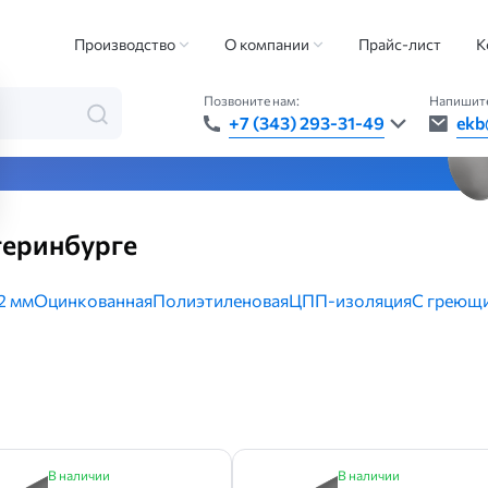
уба в ППУ-изоляции
Производство
О компании
Прайс-лист
К
Позвоните нам:
Напишите
+7 (343) 293-31-49
ekb
та — быстро, точно, везде
теринбурге
2 мм
Оцинкованная
Полиэтиленовая
ЦПП-изоляция
С греющ
В наличии
В наличии