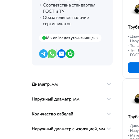
Соответствие стандартам
ГОСТ и ТУ
Обязательное наличие
сертификатов
Труб
- Диам
Мы online для уточнения цены
- Нар
- Толщ
- Тип
- ГОС
Диаметр, мм
Наружный диаметр, мм
Количество кабелей
Труб
- Диам
Наружный диаметр с изоляцией, мм
- Нару
- Мате