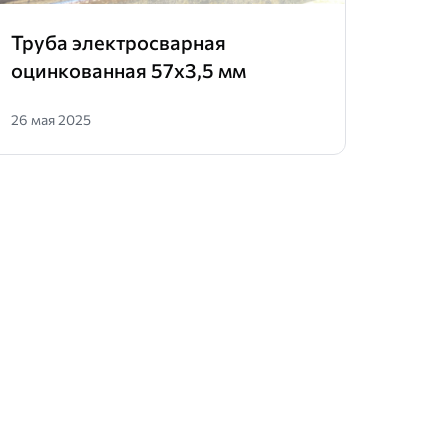
Труба электросварная
Гофр
оцинкованная 57х3,5 мм
прот
26 мая 2025
07 апр