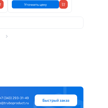
Уточнить цену
+7 (343) 293-31-49
Быстрый заказ
b@truboproduct.ru