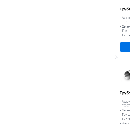
Труб
- Марк
- ГОС
- Диам
- Толщ
- Тип
Труб
- Марк
- ГОС
- Диам
- Толщ
- Тип:
- Назн