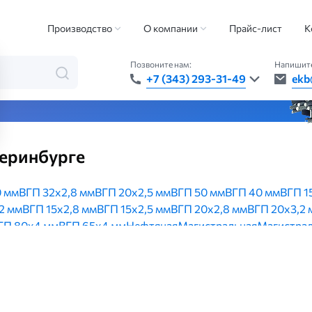
я
Производство
О компании
Прайс-лист
К
Позвоните нам:
Напишите
+7 (343) 293-31-49
ekb
та — быстро, точно, везде
теринбурге
0 мм
ВГП 32х2,8 мм
ВГП 20х2,5 мм
ВГП 50 мм
ВГП 40 мм
ВГП 1
2 мм
ВГП 15х2,8 мм
ВГП 15х2,5 мм
ВГП 20х2,8 мм
ВГП 20х3,2 
ГП 80х4 мм
ВГП 65х4 мм
Нефтяная
Магистральная
Магистрал
706-76
219 мм
32 мм
108 мм
20 мм
ГОСТ 10705-80
57 мм
50 мм
530х8 мм
630х8 мм
Прямошовная
100 мм
80 мм
17Г1С