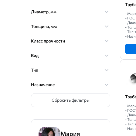
Труб
Диаметр, мм
- Марк
- ГОС
- Диам
Толщина, мм
- Толщ
- Тип:
- Назн
Класс прочности
Вид
Тип
Назначение
Труб
Сбросить фильтры
- Мар
- ГОС
- Диам
- Толщ
- Тип:
- Назн
Мария