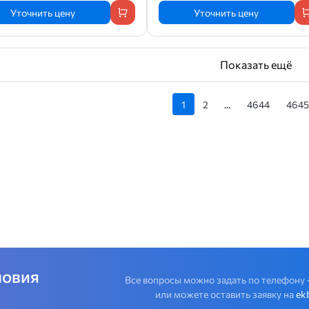
Уточнить цену
Уточнить цену
Показать ещё
1
2
...
4644
4645
ловия
Все вопросы можно задать по телефону
или можете оставить заявку на
ek