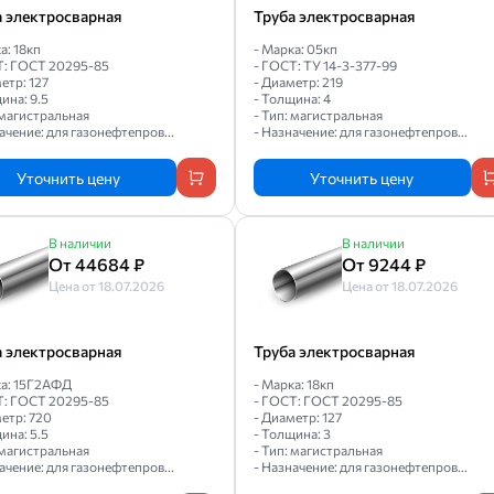
а электросварная
Труба электросварная
а: 18кп
- Марка: 05кп
Т: ГОСТ 20295-85
- ГОСТ: ТУ 14-3-377-99
етр: 127
- Диаметр: 219
ина: 9.5
- Толщина: 4
 магистральная
- Тип: магистральная
ачение: для газонефтепров...
- Назначение: для газонефтепров...
Уточнить цену
Уточнить цену
В наличии
В наличии
От 44684 ₽
От 9244 ₽
Цена от 18.07.2026
Цена от 18.07.2026
а электросварная
Труба электросварная
ка: 15Г2АФД
- Марка: 18кп
Т: ГОСТ 20295-85
- ГОСТ: ГОСТ 20295-85
етр: 720
- Диаметр: 127
ина: 5.5
- Толщина: 3
 магистральная
- Тип: магистральная
ачение: для газонефтепров...
- Назначение: для газонефтепров...