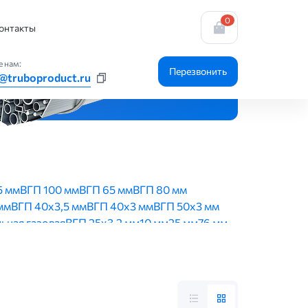
0
онтакты
 нам:
Перезвонить
@truboproduct.ru
5 мм
ВГП 100 мм
ВГП 65 мм
ВГП 80 мм
мм
ВГП 40х3,5 мм
ВГП 40х3 мм
ВГП 50х3 мм
ьная газовая
ВГП 25х3,2 мм
10 мм
25 мм
76 мм
159 мм
89 мм
40 мм
57х3.5 мм
57х3 мм
108х4 мм